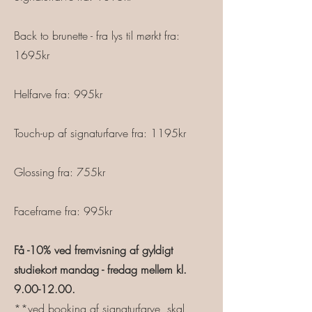
Back to brunette - fra lys til mørkt fra:
1695kr
Helfarve fra: 995kr
Touch-up af signaturfarve fra: 1195kr
Glossing fra: 755kr
Faceframe fra: 995kr
Få -10% ved fremvisning af gyldigt
studiekort mandag - fredag mellem kl.
9.00-12.00
.
**ved booking af signaturfarve, skal