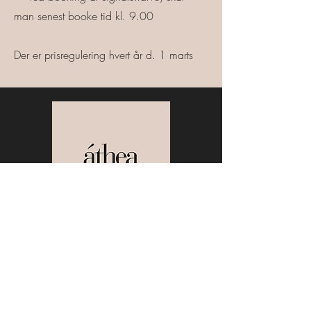
man senest booke tid kl. 9.00
Der er prisregulering hvert år d. 1 marts
Hans Broges Gade 39 st. mf.
8000 Aarhus C